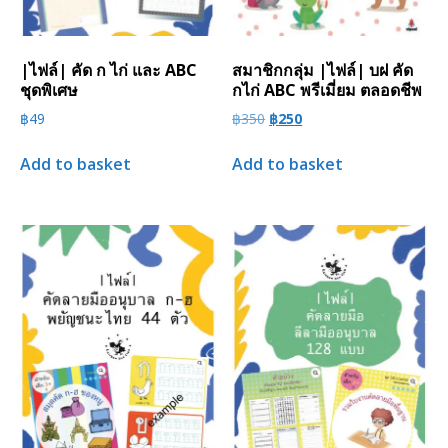
|ไฟล์| คัด ก ไก่ และ ABC
สมาชิกกลุ่ม |ไฟล์| บฝ คัด
ชุดพิเศษ
กไก่ ABC พรีเมี่ยม ตลอดชีพ
฿
49
฿
350
฿
250
Add to basket
Add to basket