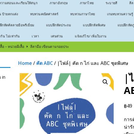
วามสอนและเรียนให้สนุก
ภาษาอังกฤษ
ภาษาไทย
ระบายสี
ลี
น ป้ายตกแต่ง
ทบทวนคณิตศาสตร์
ทบทวนภาษาไทย
เกมทบทวนความรู้
ึกหัดคัดลายมือพรีเมี่ยม
แบบฝึกหัดประถม
แบบฝึกหัดพิเศษ
แบบฝึกหัดภ
ากัน ไม่เท่ากัน
เวลา
เศษส่วน
แจ้งแก้ไข/ เพิ่มใบงาน
้อ – หน่วยผีเสื้อ
ลีลามือ เขียนตามรอยประ
บ – หน่วยกบ
ลีลามือ เขียนตามรอยประ
Home
/
คัด ABC
/ |ไฟล์| คัด ก ไก่ และ ABC ชุดพิเศษ
บ
ลีลามือ เขียนตามรอยประ
|ไ
s
in
ธีมวันสงกรานต์
ลีลามือ เขียนตามรอยประ
AB
566 ใบงานคัดลายมือ
ประโยค
! ทำยังไงให้เด็กรักวิชาเลข
บทความสอนและเรียนให้สนุก
฿
49
าไทยให้อ่านออก เขียนได้
บทความสอนและเรียนให้สนุก
ตัวใหญ่สำหรับหัดคัด
คณิตศาสตร์
การค
น่าร