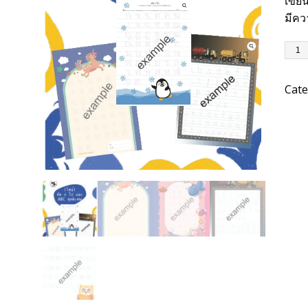
เขีย
มีคว
Cate