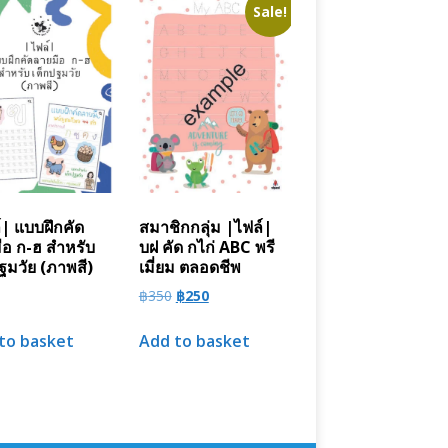
Sale!
์| แบบฝึกคัด
สมาชิกกลุ่ม |ไฟล์|
ือ ก-ฮ สำหรับ
บฝ คัด กไก่ ABC พรี
ฐมวัย (ภาพสี)
เมี่ยม ตลอดชีพ
฿
350
฿
250
to basket
Add to basket