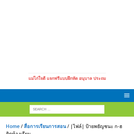
แม่ไก่ใจดี แจกฟรีแบบฝึกหัด อนุบาล ประถม
Home
/
สื่อการเรียนการสอน
/ |ไฟล์| ป้ายพยัญชนะ ก-ฮ
ติดห้องเรียน