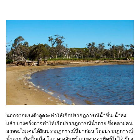
นอกจากแรงดึงดูดจะทำให้เกิดปรากฏการณ์น้ำขึ้น-น้ำลง
แล้ว บางครั้งอาจทำให้เกิดปรากฏการณ์น้ำตาย ซึ่งหลายคน
อาจจะไม่เคยได้ยินปรากฏการณ์นี้มาก่อน โดยปรากฏการณ์
น้ำตาย เกิดขึ้นเมื่อ โลก ดวงจันทร์ และดวงอาทิตย์ไม่ได้เรียง