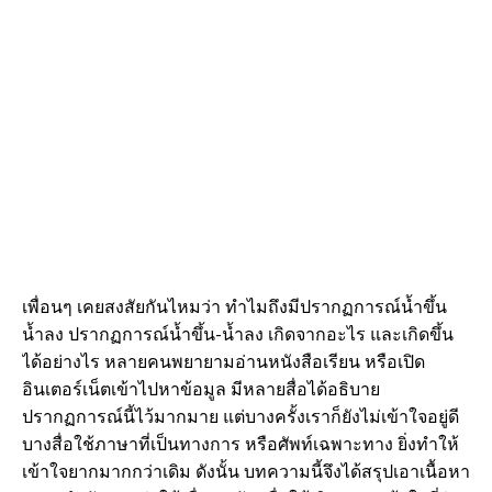
เพื่อนๆ เคยสงสัยกันไหมว่า ทำไมถึงมีปรากฏการณ์น้ำขึ้น
น้ำลง ปรากฏการณ์น้ำขึ้น-น้ำลง เกิดจากอะไร และเกิดขึ้น
ได้อย่างไร หลายคนพยายามอ่านหนังสือเรียน หรือเปิด
อินเตอร์เน็ตเข้าไปหาข้อมูล มีหลายสื่อได้อธิบาย
ปรากฏการณ์นี้ไว้มากมาย แต่บางครั้งเราก็ยังไม่เข้าใจอยู่ดี
บางสื่อใช้ภาษาที่เป็นทางการ หรือศัพท์เฉพาะทาง ยิ่งทำให้
เข้าใจยากมากกว่าเดิม ดังนั้น บทความนี้จึงได้สรุปเอาเนื้อหา