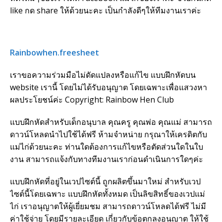
like กด share ให้ด้วยนะคะ เป็นกำลังดีๆให้ทีมงานเราค่ะ
Rainbowhen.freesheet
เราขอความร่วมมือไม่ดัดแปลงหรือแก้ไข แบบฝึกหัดบน
website เรานี้ โดยไม่ได้รับอนุญาต โดยเฉพาะเพื่อแสวงหา
ผลประโยชน์ค่ะ Copyright: Rainbow Hen Club
แบบฝึกหัดสำหรับเด็กอนุบาล คุณครู คุณพ่อ คุณแม่ สามารถ
ดาวน์โหลดนำไปใช้ได้ฟรี ห้ามจำหน่าย กรุณาให้เครดิตกับ
แม่ไก่ด้วยนะคะ ท่านใดต้องการแก้ไขหรือตัดส่วนใดในใบ
งาน สามารถแจ้งกับทางทีมงานเราก่อนดำเนินการใดๆค่ะ
แบบฝึกหัดที่อยู่ในเวปไซต์นี้ ถูกผลิตขึ้นมาใหม่ สำหรับเวป
ไซต์นี้โดยเฉพาะ แบบฝึกหัดทั้งหมด เป็นลิขสิทธิ์ของเวปแม่
ไก่ เราอนุญาตให้ผู้เยี่ยมชม สามารถดาวน์โหลดได้ฟรี ไม่มี
ค่าใช้จ่าย โดยมีรายละเอียด เกี่ยวกับข้อตกลงอนุญาต ให้ใช้