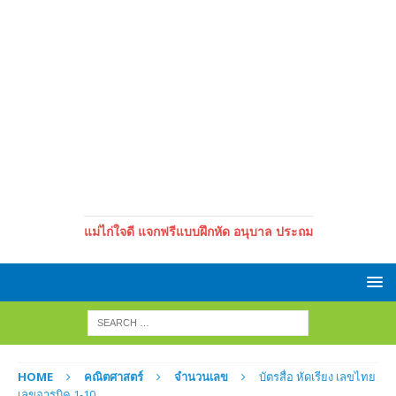
แม่ไก่ใจดี แจกฟรีแบบฝึกหัด อนุบาล ประถม
HOME
คณิตศาสตร์
จำนวนเลข
บัตรสื่อ หัดเรียง เลขไทย
เลขอารบิค 1-10