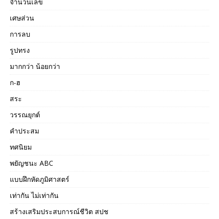
จำนวนเลข
เศษส่วน
การลบ
รูปทรง
มากกว่า น้อยกว่า
ก-ฮ
สระ
วรรณยุกต์
คำประสม
ทศนิยม
พยัญชนะ ABC
แบบฝึกหัดภูมิศาสตร์
เท่ากัน ไม่เท่ากัน
สร้างเสริมประสบการณ์ชีวิต สปช