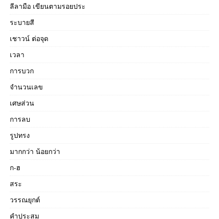
ลีลามือ เขียนตามรอยประ
ระบายสี
เชาวน์ ต่อจุด
เวลา
การบวก
จำนวนเลข
เศษส่วน
การลบ
รูปทรง
มากกว่า น้อยกว่า
ก-ฮ
สระ
วรรณยุกต์
คำประสม