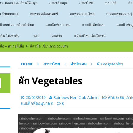
วามสอนและเรียนให้สนุก
ภาษาอังกฤษ
ภาษาไทย
ระบายสี
ลี
น ป้ายตกแต่ง
ทบทวนคณิตศาสตร์
ทบทวนภาษาไทย
เกมทบทวนความรู้
ึกหัดคัดลายมือพรีเมี่ยม
แบบฝึกหัดประถม
แบบฝึกหัดพิเศษ
แบบฝึกหัดภ
ากัน ไม่เท่ากัน
เวลา
เศษส่วน
แจ้งแก้ไข/ เพิ่มใบงาน
้อ – หน่วยผีเสื้อ
ลีลามือ เขียนตามรอยประ
บ – หน่วยกบ
ลีลามือ เขียนตามรอยประ
HOME
ภาษาไทย
คำประสม
ผัก Vegetables
บ
ลีลามือ เขียนตามรอยประ
ธีมวันสงกรานต์
ลีลามือ เขียนตามรอยประ
ผัก Vegetables
566 ใบงานคัดลายมือ
ประโยค
! ทำยังไงให้เด็กรักวิชาเลข
บทความสอนและเรียนให้สนุก
20/05/2019
Rainbow Hen Club Admin
คำประสม
,
ภา
แบบฝึกหัดอนุบาล 3
0
าไทยให้อ่านออก เขียนได้
บทความสอนและเรียนให้สนุก
ตัวใหญ่สำหรับหัดคัด
คณิตศาสตร์