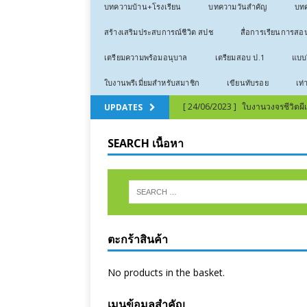
บทความบ้าน+โรงเรียน
บทความวันสำคัญ
บทค
สร้างเสริมประสบการณ์ชีวิต สปช
สื่อการเรียนการสอ
เตรียมความพร้อมอนุบาล
เตรียมสอบ ป.1
แบบฝ
ใบงานพรีเมี่ยมสำหรับสมาชิก
เขียนทับรอย
เท่
[ 24/06/2023 ]
ใบงานวงจรชีวิตผีเสื
UPDATES
[ 24/06/2023 ]
ใบงานวงจรชีวิตก
SEARCH เนื้อหา
[ 12/03/2023 ]
ลีลามือ – หน่วยก
[ 12/03/2023 ]
ลีลามือ – ธีมเสือ 
[ 03/01/2023 ]
คำขวัญวันเด็ก 2
[ 16/07/2022 ]
สอนไม่จำ ทำไม่ได้
ตะกร้าสินค้า
[ 16/07/2022 ]
เทคนิคการสอนภาษ
[ 24/06/2023 ]
คัดลายมือเลขไทย 
No products in the basket.
เมนูข้อมูลสำคัญ