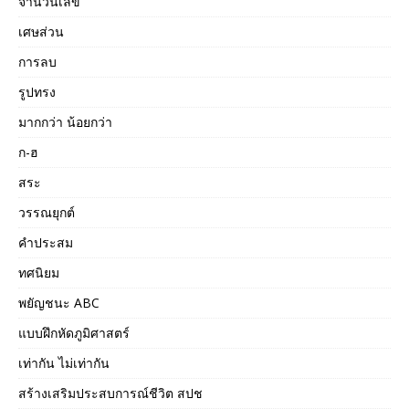
จำนวนเลข
เศษส่วน
การลบ
รูปทรง
มากกว่า น้อยกว่า
ก-ฮ
สระ
วรรณยุกต์
คำประสม
ทศนิยม
พยัญชนะ ABC
แบบฝึกหัดภูมิศาสตร์
เท่ากัน ไม่เท่ากัน
สร้างเสริมประสบการณ์ชีวิต สปช