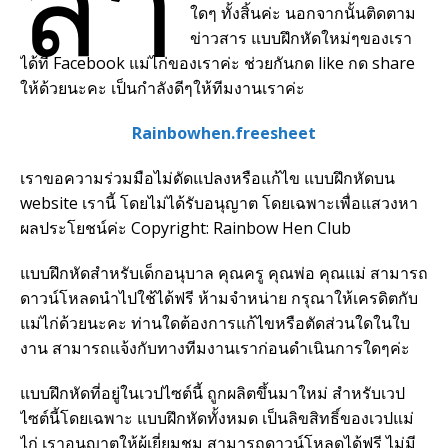
สำ
ใดๆ ทั้งสิ้นค่ะ นอกจากนั้นติดตาม
ข่าวสาร แบบฝึกหัดใหม่ๆของเรา
ได้ที่ Facebook แม่ไก่ของเราค่ะ ช่วยกันกด like กด share
ให้ด้วยนะคะ เป็นกำลังดีๆให้ทีมงานเราค่ะ
Rainbowhen.freesheet
เราขอความร่วมมือไม่ดัดแปลงหรือแก้ไข แบบฝึกหัดบน
website เรานี้ โดยไม่ได้รับอนุญาต โดยเฉพาะเพื่อแสวงหา
ผลประโยชน์ค่ะ Copyright: Rainbow Hen Club
แบบฝึกหัดสำหรับเด็กอนุบาล คุณครู คุณพ่อ คุณแม่ สามารถ
ดาวน์โหลดนำไปใช้ได้ฟรี ห้ามจำหน่าย กรุณาให้เครดิตกับ
แม่ไก่ด้วยนะคะ ท่านใดต้องการแก้ไขหรือตัดส่วนใดในใบ
งาน สามารถแจ้งกับทางทีมงานเราก่อนดำเนินการใดๆค่ะ
แบบฝึกหัดที่อยู่ในเวปไซต์นี้ ถูกผลิตขึ้นมาใหม่ สำหรับเวป
ไซต์นี้โดยเฉพาะ แบบฝึกหัดทั้งหมด เป็นลิขสิทธิ์ของเวปแม่
ไก่ เราอนุญาตให้ผู้เยี่ยมชม สามารถดาวน์โหลดได้ฟรี ไม่มี