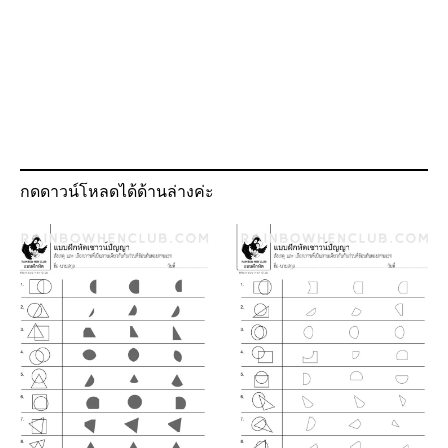
กดดาวน์โหลดได้ด้านล่างค่ะ