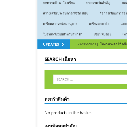
บทความบ้าน+โรงเรียน
บทความวันสำคัญ
บทค
สร้างเสริมประสบการณ์ชีวิต สปช
สื่อการเรียนการสอ
เตรียมความพร้อมอนุบาล
เตรียมสอบ ป.1
แบบฝ
ใบงานพรีเมี่ยมสำหรับสมาชิก
เขียนทับรอย
เท่
[ 24/06/2023 ]
ใบงานวงจรชีวิตผีเสื
UPDATES
[ 24/06/2023 ]
ใบงานวงจรชีวิตก
SEARCH เนื้อหา
[ 12/03/2023 ]
ลีลามือ – หน่วยก
[ 12/03/2023 ]
ลีลามือ – ธีมเสือ 
[ 03/01/2023 ]
คำขวัญวันเด็ก 2
[ 16/07/2022 ]
สอนไม่จำ ทำไม่ได้
ตะกร้าสินค้า
[ 16/07/2022 ]
เทคนิคการสอนภาษ
[ 24/06/2023 ]
คัดลายมือเลขไทย 
No products in the basket.
เมนูข้อมูลสำคัญ