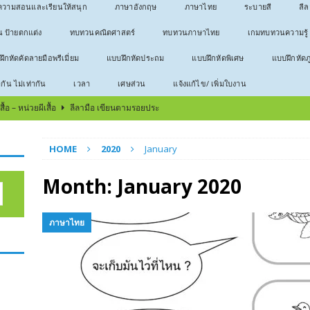
วามสอนและเรียนให้สนุก
ภาษาอังกฤษ
ภาษาไทย
ระบายสี
ลี
น ป้ายตกแต่ง
ทบทวนคณิตศาสตร์
ทบทวนภาษาไทย
เกมทบทวนความรู้
ึกหัดคัดลายมือพรีเมี่ยม
แบบฝึกหัดประถม
แบบฝึกหัดพิเศษ
แบบฝึกหัดภ
ากัน ไม่เท่ากัน
เวลา
เศษส่วน
แจ้งแก้ไข/ เพิ่มใบงาน
้อ – หน่วยผีเสื้อ
ลีลามือ เขียนตามรอยประ
บ – หน่วยกบ
ลีลามือ เขียนตามรอยประ
HOME
2020
January
บ
ลีลามือ เขียนตามรอยประ
ธีมวันสงกรานต์
ลีลามือ เขียนตามรอยประ
Month:
January 2020
566 ใบงานคัดลายมือ
ประโยค
ภาษาไทย
! ทำยังไงให้เด็กรักวิชาเลข
บทความสอนและเรียนให้สนุก
าไทยให้อ่านออก เขียนได้
บทความสอนและเรียนให้สนุก
ตัวใหญ่สำหรับหัดคัด
คณิตศาสตร์