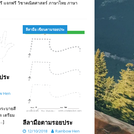
รี แจกฟรี วิชาคณิตศาสตร์ ภาษาไทย ภาษา
ลีลามือ เขียนตามรอยประ
ยประ
w Hen
วระบายสี
ด เตรียม
ลีลามือตามรอยประ
…]
12/10/2018
Rainbow Hen