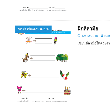
ฝึกลีลามือ
ลีลามือ เขียนตามรอยประ
12/10/2018
Rai
เขียนลีลามือให้สวยง