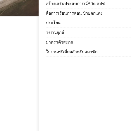
สร้างเสริมประสบการณ์ชีวิต สปช
สื่อการเรียนการสอน ป้ายตกแต่ง
ประโยค
วรรณยุกต์
มาตราตัวสะกด
ใบงานพรีเมี่ยมสำหรับสมาชิก