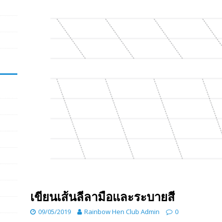
เขียนเส้นลีลามือและระบายสี
09/05/2019
Rainbow Hen Club Admin
0