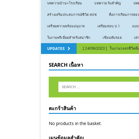
บทความบ้าน+โรงเรียน
บทความวันสำคัญ
บทค
สร้างเสริมประสบการณ์ชีวิต สปช
สื่อการเรียนการสอ
เตรียมความพร้อมอนุบาล
เตรียมสอบ ป.1
แบบฝ
ใบงานพรีเมี่ยมสำหรับสมาชิก
เขียนทับรอย
เท่
[ 24/06/2023 ]
ใบงานวงจรชีวิตผีเสื
UPDATES
[ 24/06/2023 ]
ใบงานวงจรชีวิตก
SEARCH เนื้อหา
[ 12/03/2023 ]
ลีลามือ – หน่วยก
[ 12/03/2023 ]
ลีลามือ – ธีมเสือ 
[ 03/01/2023 ]
คำขวัญวันเด็ก 2
[ 16/07/2022 ]
สอนไม่จำ ทำไม่ได้
ตะกร้าสินค้า
[ 16/07/2022 ]
เทคนิคการสอนภาษ
[ 24/06/2023 ]
คัดลายมือเลขไทย 
No products in the basket.
เมนูข้อมูลสำคัญ