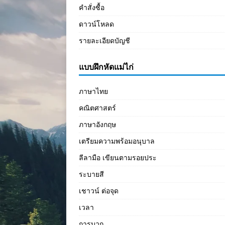
คำสั่งซื้อ
ดาวน์โหลด
รายละเอียดบัญชี
แบบฝึกหัดแม่ไก่
ภาษาไทย
คณิตศาสตร์
ภาษาอังกฤษ
เตรียมความพร้อมอนุบาล
ลีลามือ เขียนตามรอยประ
ระบายสี
เชาวน์ ต่อจุด
เวลา
การบวก