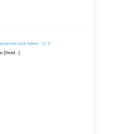
nbow Hen Club Admin
0
าม
[Read…]