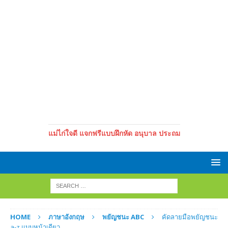
แม่ไก่ใจดี แจกฟรีแบบฝึกหัด อนุบาล ประถม
HOME
ภาษาอังกฤษ
พยัญชนะ ABC
คัดลายมือพยัญชนะ
a-z แบบหน้าเดียว