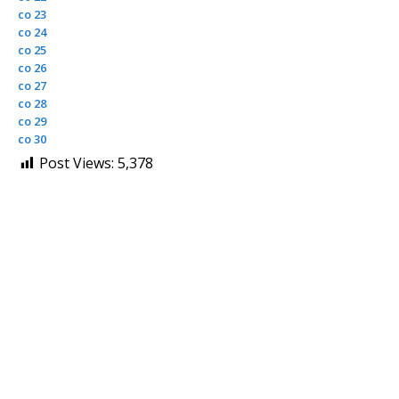
co 23
co 24
co 25
co 26
co 27
co 28
co 29
co 30
Post Views:
5,378