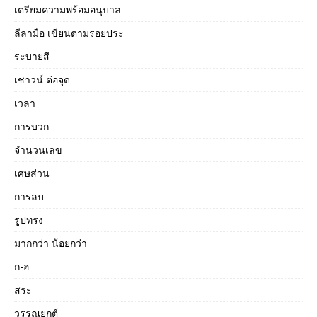
เตรียมความพร้อมอนุบาล
ลีลามือ เขียนตามรอยประ
ระบายสี
เชาวน์ ต่อจุด
เวลา
การบวก
จำนวนเลข
เศษส่วน
การลบ
รูปทรง
มากกว่า น้อยกว่า
ก-ฮ
สระ
วรรณยุกต์