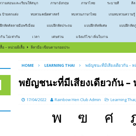
วามสอนและเรียนให้สนุก
ภาษาอังกฤษ
ภาษาไทย
ระบายสี
ลี
น ป้ายตกแต่ง
ทบทวนคณิตศาสตร์
ทบทวนภาษาไทย
เกมทบทวนความรู้
ึกหัดคัดลายมือพรีเมี่ยม
แบบฝึกหัดประถม
แบบฝึกหัดพิเศษ
แบบฝึกหัดภ
ากัน ไม่เท่ากัน
เวลา
เศษส่วน
แจ้งแก้ไข/ เพิ่มใบงาน
้อ – หน่วยผีเสื้อ
ลีลามือ เขียนตามรอยประ
บ – หน่วยกบ
ลีลามือ เขียนตามรอยประ
HOME
LEARNING THAI
พยัญชนะที่มีเสียงเดียวกัน – 
บ
ลีลามือ เขียนตามรอยประ
ธีมวันสงกรานต์
ลีลามือ เขียนตามรอยประ
พยัญชนะที่มีเสียงเดียวกัน 
566 ใบงานคัดลายมือ
ประโยค
! ทำยังไงให้เด็กรักวิชาเลข
บทความสอนและเรียนให้สนุก
17/04/2022
Rainbow Hen Club Admin
Learning Thai
าไทยให้อ่านออก เขียนได้
บทความสอนและเรียนให้สนุก
ตัวใหญ่สำหรับหัดคัด
คณิตศาสตร์