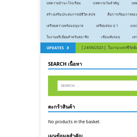
บทความบ้าน+โรงเรียน
บทความวันสำคัญ
บทค
สร้างเสริมประสบการณ์ชีวิต สปช
สื่อการเรียนการสอ
เตรียมความพร้อมอนุบาล
เตรียมสอบ ป.1
แบบฝ
ใบงานพรีเมี่ยมสำหรับสมาชิก
เขียนทับรอย
เท่
[ 24/06/2023 ]
ใบงานวงจรชีวิตผีเสื
UPDATES
[ 24/06/2023 ]
ใบงานวงจรชีวิตก
SEARCH เนื้อหา
[ 12/03/2023 ]
ลีลามือ – หน่วยก
[ 12/03/2023 ]
ลีลามือ – ธีมเสือ 
[ 03/01/2023 ]
คำขวัญวันเด็ก 2
[ 16/07/2022 ]
สอนไม่จำ ทำไม่ได้
ตะกร้าสินค้า
[ 16/07/2022 ]
เทคนิคการสอนภาษ
[ 24/06/2023 ]
คัดลายมือเลขไทย 
No products in the basket.
เมนูข้อมูลสำคัญ