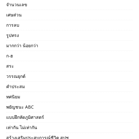
จำนวนเลข
เศษส่วน
การลบ
รูปทรง
มากกว่า น้อยกว่า
ก-ฮ
สระ
วรรณยุกต์
คำประสม
ทศนิยม
พยัญชนะ ABC
แบบฝึกหัดภูมิศาสตร์
เท่ากัน ไม่เท่ากัน
สร้างเสริมประสบการณ์ชีวิต สปช